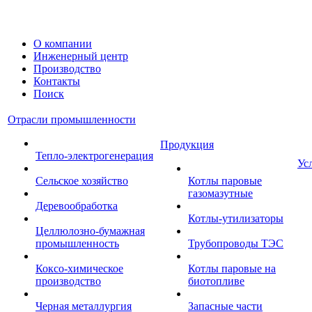
О компании
Инженерный центр
Производство
Контакты
Поиск
Отрасли промышленности
Продукция
Тепло-электрогенерация
Ус
Сельское хозяйство
Котлы паровые
газомазутные
Деревообработка
Котлы-утилизаторы
Целлюлозно-бумажная
промышленность
Трубопроводы ТЭС
Коксо-химическое
Котлы паровые на
производство
биотопливе
Черная металлургия
Запасные части