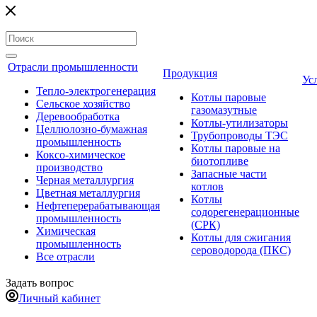
Отрасли промышленности
Продукция
Ус
Тепло-электрогенерация
Котлы паровые
Сельское хозяйство
газомазутные
Деревообработка
Котлы-утилизаторы
Целлюлозно-бумажная
Трубопроводы ТЭС
промышленность
Котлы паровые на
Коксо-химическое
биотопливе
производство
Запасные части
Черная металлургия
котлов
Цветная металлургия
Котлы
Нефтеперерабатывающая
содорегенерационные
промышленность
(СРК)
Химическая
Котлы для сжигания
промышленность
сероводорода (ПКС)
Все отрасли
Задать вопрос
Личный кабинет