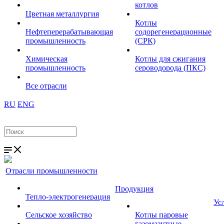
котлов
Цветная металлургия
Котлы
Нефтеперерабатывающая
содорегенерационные
промышленность
(СРК)
Химическая
Котлы для сжигания
промышленность
сероводорода (ПКС)
Все отрасли
RU
ENG
Отрасли промышленности
Продукция
Тепло-электрогенерация
Ус
Сельское хозяйство
Котлы паровые
газомазутные