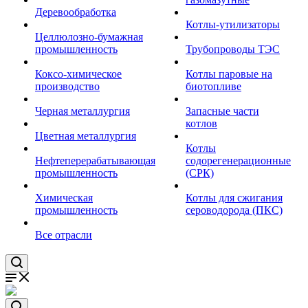
Деревообработка
Котлы-утилизаторы
Целлюлозно-бумажная
промышленность
Трубопроводы ТЭС
Коксо-химическое
Котлы паровые на
производство
биотопливе
Черная металлургия
Запасные части
котлов
Цветная металлургия
Котлы
Нефтеперерабатывающая
содорегенерационные
промышленность
(СРК)
Химическая
Котлы для сжигания
промышленность
сероводорода (ПКС)
Все отрасли