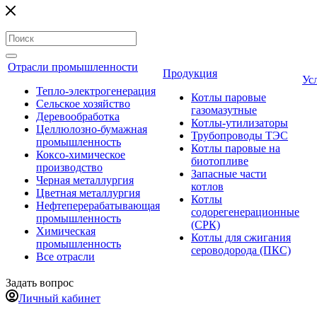
Отрасли промышленности
Продукция
Ус
Тепло-электрогенерация
Котлы паровые
Сельское хозяйство
газомазутные
Деревообработка
Котлы-утилизаторы
Целлюлозно-бумажная
Трубопроводы ТЭС
промышленность
Котлы паровые на
Коксо-химическое
биотопливе
производство
Запасные части
Черная металлургия
котлов
Цветная металлургия
Котлы
Нефтеперерабатывающая
содорегенерационные
промышленность
(СРК)
Химическая
Котлы для сжигания
промышленность
сероводорода (ПКС)
Все отрасли
Задать вопрос
Личный кабинет