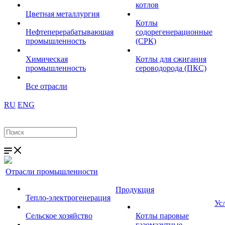
котлов
Цветная металлургия
Котлы
Нефтеперерабатывающая
содорегенерационные
промышленность
(СРК)
Химическая
Котлы для сжигания
промышленность
сероводорода (ПКС)
Все отрасли
RU
ENG
Отрасли промышленности
Продукция
Тепло-электрогенерация
Ус
Сельское хозяйство
Котлы паровые
газомазутные