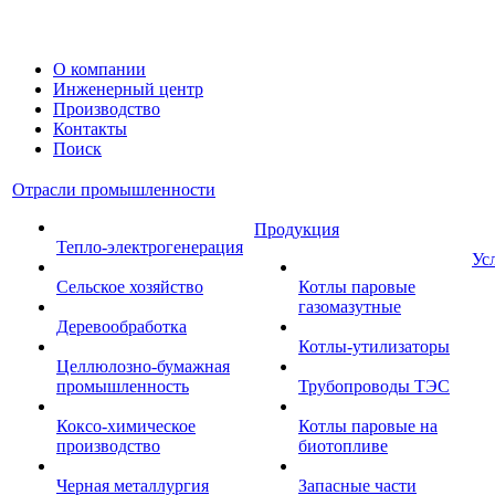
О компании
Инженерный центр
Производство
Контакты
Поиск
Отрасли промышленности
Продукция
Тепло-электрогенерация
Ус
Сельское хозяйство
Котлы паровые
газомазутные
Деревообработка
Котлы-утилизаторы
Целлюлозно-бумажная
промышленность
Трубопроводы ТЭС
Коксо-химическое
Котлы паровые на
производство
биотопливе
Черная металлургия
Запасные части