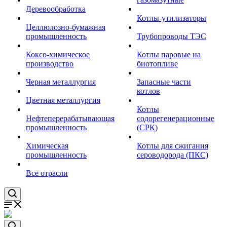
Деревообработка
Котлы-утилизаторы
Целлюлозно-бумажная
промышленность
Трубопроводы ТЭС
Коксо-химическое
Котлы паровые на
производство
биотопливе
Черная металлургия
Запасные части
котлов
Цветная металлургия
Котлы
Нефтеперерабатывающая
содорегенерационные
промышленность
(СРК)
Химическая
Котлы для сжигания
промышленность
сероводорода (ПКС)
Все отрасли